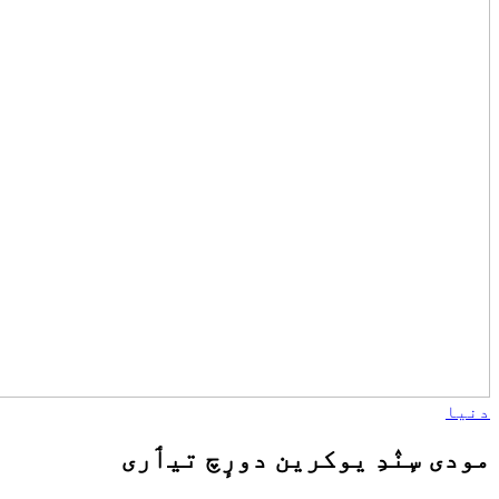
دنیا
مودی سٕنٛدِ یوکرین دورٕچ تیٲری