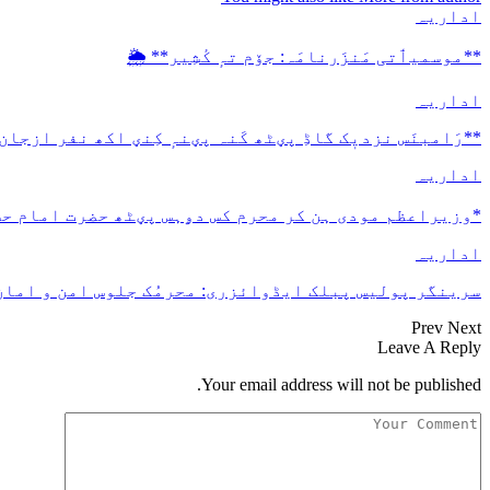
اداریہ
**موسمیٲتی مَنزَرنامَہ: جۆم تہٕ کٔشِیر** 🌦️
اداریہ
**رَامبنَس نزدیٖک گاڈِ پؠٹھ کَنہ پؠنہٕ کِنؠ اکھ نفر ازجان
اداریہ
*وزیراعظم مودی ہن کر محرم کس دۄہس پؠٹھ حضرت امام ح
اداریہ
سرینگر پولیس پبلک ایڈوائزری: محرمُک جلوس امن و امان 
Prev
Next
Leave A Reply
Your email address will not be published.