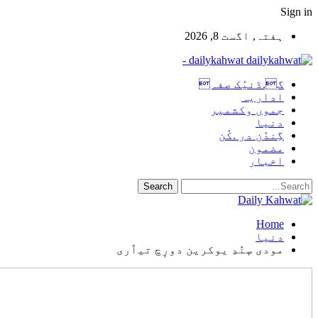
Sign in
ہفتہ, اگست 8, 2026
dailykahwat -
گ.ڈنیُک صفہ
اداریہ
جموں وکشمیر
دنیا
گِندُن در .کُن
مضمون
اخبار
Home
دنیا
مودی سٕنٛدِ یوکرین دورٕچ تیٲری