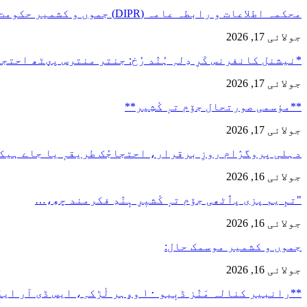
محکمہ اطلاعات و رابطہ عامہ (DIPR) جموں و کشمیر حکومت طرفہ…
جولائی 17, 2026
*نیشنل کانفرنس کَرِ دِلہِ ہُنٛد رُخ: جنتر منترس پؠٹھ احت
جولائی 17, 2026
**مؤسمی صورتحال جۆم تہٕ کٔشِیر**
جولائی 17, 2026
دہلی پروگرٛام روزِ برقرار، احتجاجُک طریقہٕ یا جاے ہیک
جولائی 16, 2026
"تمِ یم پزی پٲٹھی جۆم تہٕ کٔشیٖرِ ہٕنٛدِ فکرمند چھِ،…
جولائی 16, 2026
جموں و کشمیر موسمک حال:
جولائی 16, 2026
**رانبیر کنالہ مَنٛز ڈبِیو ۱۰ وۄہر لٔڑکہِ، ایس ڈی آر ایفَن…