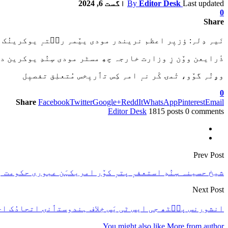
Last updated
Editor Desk
By
اگست 6, 2024
0
Share
نَیہِ دِلہِ: ؤزیٖر اعظم نریندر مودی ییٚمہِ رٮ۪تہٕ یوکرینُک 
ذٔرایعن ووٚن زِ وزارت خارجہ چھِ مسٹر مودی سٕنٛدِ یوکرین دو
وۄنٛہِ گوٚو، تٔمۍ کٔر نہٕ امہِ کِس تٲریٖخس مُتعلِق تفصیٖل
0
Share
Facebook
Twitter
Google+
ReddIt
WhatsApp
Pinterest
Email
Editor Desk
1815 posts
0 comments
Prev Post
شیخ حسینہ سٕنٛدِ استعفہٕ پتہٕ کوٚر امریکہَن عبوری حکومت
Next Post
انشورنس پٮ۪ٹھ جی ایس ٹی یَس خٕلاف ہندوستٲنۍ اتحادُک ا
You might also like
More from author