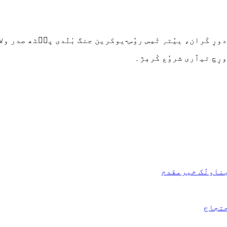
دورٕ کَران، ییٚتہِ تٔمِس روٗس-یوکرین جنگ بٔنٛدی پٮ۪ٹھ صدر و
رٕچ تیٲری شروٗع کٔرمٕژ۔
 بناونُک خیرمقدم
حتجاج