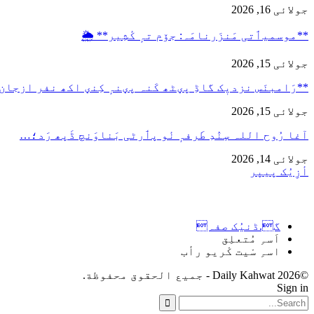
جولائی 16, 2026
**موسمیٲتی مَنزَرنامَہ: جۆم تہٕ کٔشِیر** 🌦️
جولائی 15, 2026
**رَامبنَس نزدیٖک گاڈِ پؠٹھ کَنہ پؠنہٕ کِنؠ اکھ نفر ازجان
جولائی 15, 2026
آغا رُوح اللہ سٕنٛدِ طَرفہٕ نٔو پٲرٹی بَناوَنچ ڈَپھ رَد؛…
جولائی 14, 2026
أزِیُک پیپر
گ.ڈنیُک صفہ
اَسہِ مُتعلِق
اسہِ سْیت کْریو رأب
©2026 Daily Kahwat - جميع الحقوق محفوظة.
Sign in