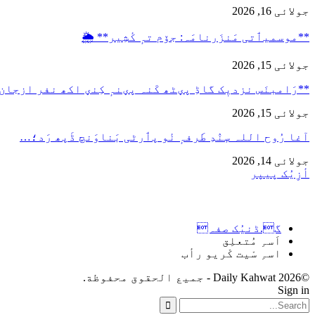
جولائی 16, 2026
**موسمیٲتی مَنزَرنامَہ: جۆم تہٕ کٔشِیر** 🌦️
جولائی 15, 2026
**رَامبنَس نزدیٖک گاڈِ پؠٹھ کَنہ پؠنہٕ کِنؠ اکھ نفر ازجان
جولائی 15, 2026
آغا رُوح اللہ سٕنٛدِ طَرفہٕ نٔو پٲرٹی بَناوَنچ ڈَپھ رَد؛…
جولائی 14, 2026
أزِیُک پیپر
گ.ڈنیُک صفہ
اَسہِ مُتعلِق
اسہِ سْیت کْریو رأب
©2026 Daily Kahwat - جميع الحقوق محفوظة.
Sign in