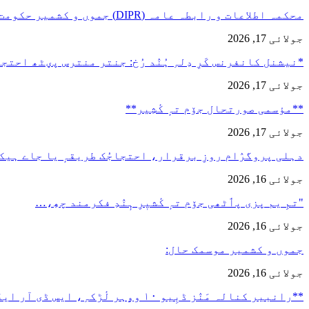
محکمہ اطلاعات و رابطہ عامہ (DIPR) جموں و کشمیر حکومت طرفہ…
جولائی 17, 2026
*نیشنل کانفرنس کَرِ دِلہِ ہُنٛد رُخ: جنتر منترس پؠٹھ احت
جولائی 17, 2026
**مؤسمی صورتحال جۆم تہٕ کٔشِیر**
جولائی 17, 2026
دہلی پروگرٛام روزِ برقرار، احتجاجُک طریقہٕ یا جاے ہیک
جولائی 16, 2026
"تمِ یم پزی پٲٹھی جۆم تہٕ کٔشیٖرِ ہٕنٛدِ فکرمند چھِ،…
جولائی 16, 2026
جموں و کشمیر موسمک حال:
جولائی 16, 2026
**رانبیر کنالہ مَنٛز ڈبِیو ۱۰ وۄہر لٔڑکہِ، ایس ڈی آر ایفَن…