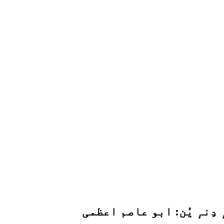
دِنہٕ یُن: ابو عاصم اعظمی