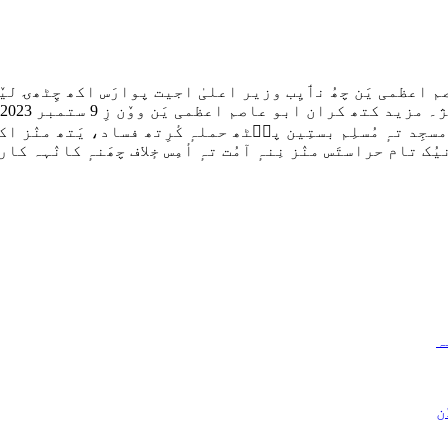
ظمی یَن چھُ نٲیِب وزیر اعلیٰ اجیت پوارَس اکھ چِٹھۍ لیٚچھ
جِد تہٕ مُسلِم بستِین پٮ۪ٹھ حملہٕ کٔرِتھ فساد، یَتھ منٛز اکھ
ُنیُک تام حراستَس منٛز نِنہٕ آمُت تہٕ أمِس خٕلاف چھَنہٕ کانٛہہ ک
ہ