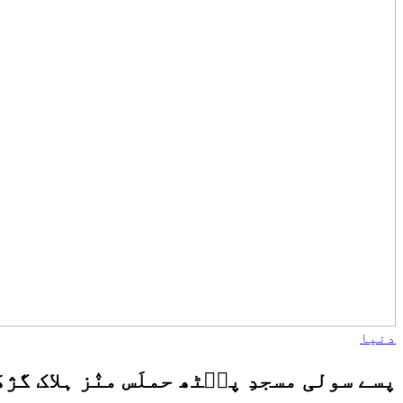
دنیا
پسے سولی مسجدِ پٮ۪ٹھ حملَس منٛز ہلاک گژھَ