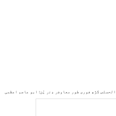
الحسنَس گژھِ فوری طور معاوضہٕ دِنہٕ یُن: ابو عاصم اعظمی