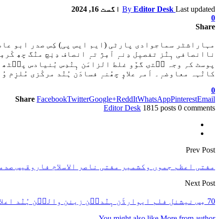
Last updated
Editor Desk
By
اگست 16, 2024
0
Share
مہاراشٹر سماجوادی پارٹی (ایم ایس پی) کِس صدر ابو عاصم اع
پوسٹ کہِ وجہ سۭتۍ گوٚو غلط الزامَن ہٕنٛدِس بُنیادس پٮ۪ٹھ مس
کانٛہہ معاوضہٕ۔ اَمہِ علاوٕ چھُنہٕ فسادَن ہُنٛد مرکٔزی مُلزِم و
0
Share
Facebook
Twitter
Google+
ReddIt
WhatsApp
Pinterest
Email
Editor Desk
1815 posts
0 comments
Prev Post
مفتی اعظم جموں وکشمیر مفتی ناصر الاسلام فاروقیس صدم
Next Post
70 مِس نیشنل فلم ایوارڈَن ہٕنٛدٮ۪ن زینن والٮ۪ن ہُنٛد اعلان
You might also like
More from author