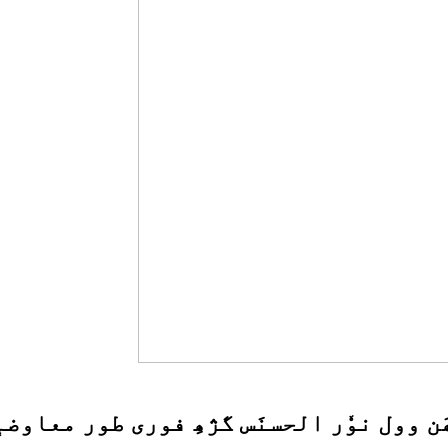
ن وول نوٗر الحسنَس گژھِ فوری طور معاوضہٕ 