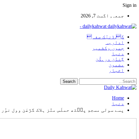
Sign in
جمعہ, اگست 7, 2026
dailykahwat -
گ.ڈنیُک صفہ
اداریہ
جموں وکشمیر
دنیا
گِندُن در .کُن
مضمون
اخبار
Home
دنیا
پسے سولی مسجدِ پٮ۪ٹھ حملَس منٛز ہلاک گژھَن وول نوٗر 