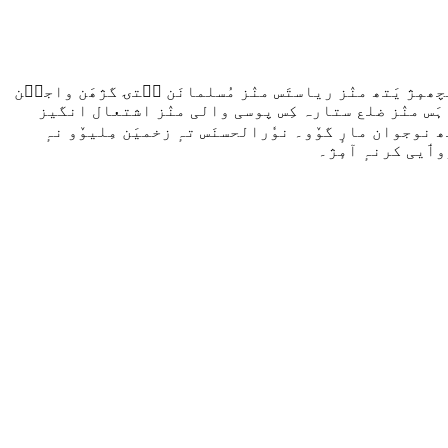
مٕژ یَتھ منٛز ریاستَس منٛز مُسلمانَن سۭتۍ گژھَن واجٮ۪ن
ناانصافی ہٕنٛز تفصیٖل دِنہٕ آمٕژ تہٕ انصاف دِنٕچ منٛگ چھِ کٔرمٕژ۔ مزید کتھ کران ابو عاصم اعظمی یَن ووٚن زِ 9 ستمبر 2023 ہَس منٛز ضلع ستارہ کِس پوسی والی منٛز اشتعال انگیز
 نوجوان مارٕ گوٚو۔ نوٗرالحسنَس تہٕ زخمیَن مِلیوٚو نہٕ
اروٲیی کرنہٕ آمٕژ۔