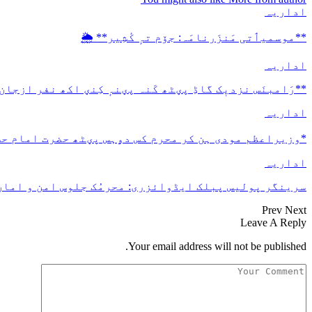
اداریہ
**موسمیٲتی مَنزَرنامَہ: جۆم تہٕ کٔشِیر** 🌦️
اداریہ
**رَامبنَس نزدیٖک گاڈِ پؠٹھ کَنہ پؠنہٕ کِنؠ اکھ نفر ازجان
اداریہ
*وزیراعظم مودی ہن کر محرم کس دۄہس پؠٹھ حضرت امام ح
اداریہ
سرینگر پولیس پبلک ایڈوائزری: محرمُک جلوس امن و امان 
Prev
Next
Leave A Reply
Your email address will not be published.