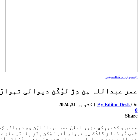
جموں وکشمیر
عمر عبداللہ ہن دِژ لوٗکَن دیوالی تہوار
On
Editor Desk
By
اکتوبر 31, 2024
0
Share
جموں و کشمیرٕکۍ وزیر اعلیٰ عمر عبداللہَن چھِ دیوالی کِس 
تٔمۍ کٔر دُعا زِ گاشُک یہِ تہوار اَنہِ لوٗکَن ہٕنٛزِ زِنٛدگی من
دیوالی، یتھ دیپاولی تہِ ونان چھِ، چھُ ہندو متُک اکھ اَہَم 