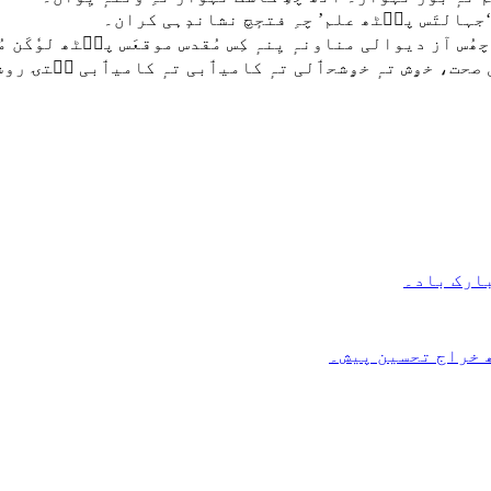
‘جہالتَس پٮ۪ٹھ علم’ چہِ فتحٕچ نشاندٕہی کران۔
چھُس آز دیوالی مناونہٕ یِنہٕ کِس مُقدس موقعَس پٮ۪ٹھ لوٗکَن 
ی اصل صحت، خۄش تہٕ خۄشحٲلی تہٕ کامیٲبی تہٕ کامیٲبی سۭتۍ روش
مبارک باد۔
ٹھ خراج تحسین پیش۔