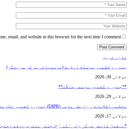
e, email, and website in this browser for the next time I comment.
تازہ ترین
جموں و کشمیر موسمُچ اپڈیٹ (موسمیاتی مرکز سرینگر)
جولائی 30, 2026
**جموں و كشمیر موسمی حالأت**
جولائی 29, 2026
محکمہ اطلاعات و رابطہ عامہ (DIPR) جموں و کشمیر حکومت طرفہ…
جولائی 17, 2026
*نیشنل کانفرنس کَرِ دِلہِ ہُنٛد رُخ: جنتر منترس پؠٹھ احت