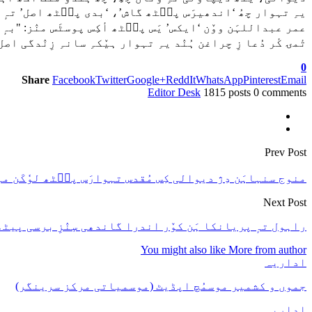
یہِ تہوار چھُ ‘اندھیرَس پٮ۪ٹھ گاش’، ‘بدی پٮ۪ٹھ اصل’ تہٕ 
عمر عبداللہَن ووٚن ‘ایکس’ یَس پٮ۪ٹھ أکِس پوسٹَس منٛز: "بہٕ 
تٔمۍ کٔر دُعا زِ چراغن ہُنٛد یہِ تہوار ہیٚکہِ سانہِ زِنٛدگ
0
Share
Facebook
Twitter
Google+
ReddIt
WhatsApp
Pinterest
Email
Editor Desk
1815 posts
0 comments
Prev Post
منوج سنہاہَن دِژ دیوالی کِس مُقدس تہوارَس پٮ۪ٹھ لوٗکَن 
Next Post
راہول تہٕ پریانکا ہَن کوٚر اندرا گاندھی سٕنٛزِ برسی پی
You might also like
More from author
اداریہ
جموں و کشمیر موسمُچ اپڈیٹ (موسمیاتی مرکز سرینگر)
اداریہ