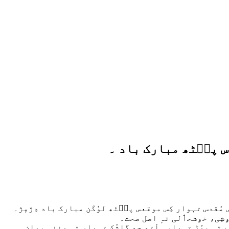
َس پٮ۪ٹھ مبارک باد ۔
مُقدس تہوار کِس موقعس پٮ۪ٹھ لوٗکَن مبارک باد دِژمٕژ۔
ٛز خۄشِی، خۄشحٲلی تہٕ اصل صحت۔
تہٕ بوٚڑ تہوار۔ اَتھ چھِ گاشُک تہوار تہِ وننہٕ یِوان۔