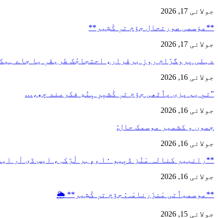
جولائی 17, 2026
**مؤسمی صورتحال جۆم تہٕ کٔشِیر**
جولائی 17, 2026
دہلی پروگرٛام روزِ برقرار، احتجاجُک طریقہٕ یا جاے ہیک
جولائی 16, 2026
"تمِ یم پزی پٲٹھی جۆم تہٕ کٔشیٖرِ ہٕنٛدِ فکرمند چھِ،…
جولائی 16, 2026
جموں و کشمیر موسمک حال:
جولائی 16, 2026
**رانبیر کنالہ مَنٛز ڈبِیو ۱۰ وۄہر لٔڑکہِ، ایس ڈی آر ایفَن…
جولائی 16, 2026
**موسمیٲتی مَنزَرنامَہ: جۆم تہٕ کٔشِیر** 🌦️
جولائی 15, 2026