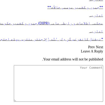
**جموں و كشمیر موسمی حالأت**
اداریہ
محکمہ اطلاعات و رابطہ عامہ (DIPR) جموں و کشمیر حکومت طرفہ بڑس پیمانس پیٹھ 17(سدہن)…
اداریہ
*نیشنل کانفرنس کَرِ دِلہِ ہُنٛد رُخ: جنتر منترس پؠٹھ احتجا
Prev
Next
Leave A Reply
Your email address will not be published.