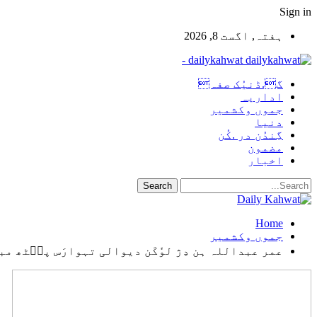
Sign in
ہفتہ, اگست 8, 2026
dailykahwat -
گ.ڈنیُک صفہ
اداریہ
جموں وکشمیر
دنیا
گِندُن در .کُن
مضمون
اخبار
Home
جموں وکشمیر
عمر عبداللہ ہن دِژ لوٗکَن دیوالی تہوارَس پٮ۪ٹھ مب