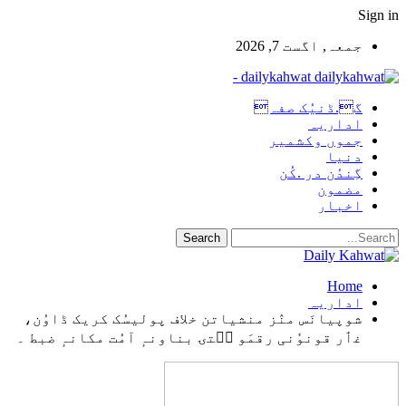
Sign in
جمعہ, اگست 7, 2026
dailykahwat -
گ.ڈنیُک صفہ
اداریہ
جموں وکشمیر
دنیا
گِندُن در .کُن
مضمون
اخبار
Home
اداریہ
شوپیانَس منٛز منشیاتن خلاف پولیسُک کریک ڈاوُن،
غٲر قونوٗنی رقمَو سۭتۍ بناونہٕ آمُت مکانہٕ ضبط ۔