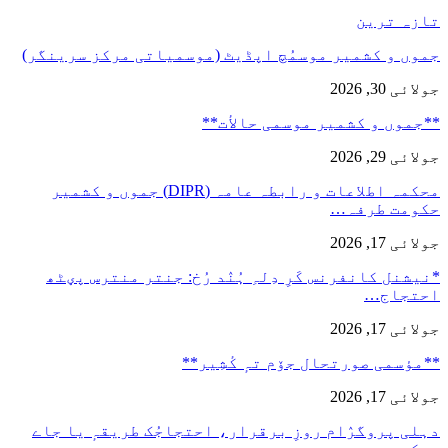
تازہ ترین
جموں و کشمیر موسمُچ اپڈیٹ (موسمیاتی مرکز سرینگر)
جولائی 30, 2026
**جموں و كشمیر موسمی حالأت**
جولائی 29, 2026
محکمہ اطلاعات و رابطہ عامہ (DIPR) جموں و کشمیر
حکومت طرفہ…
جولائی 17, 2026
*نیشنل کانفرنس کَرِ دِلہِ ہُنٛد رُخ: جنتر منترس پؠٹھ
احتجاج…
جولائی 17, 2026
**مؤسمی صورتحال جۆم تہٕ کٔشِیر**
جولائی 17, 2026
دہلی پروگرٛام روزِ برقرار، احتجاجُک طریقہٕ یا جاے