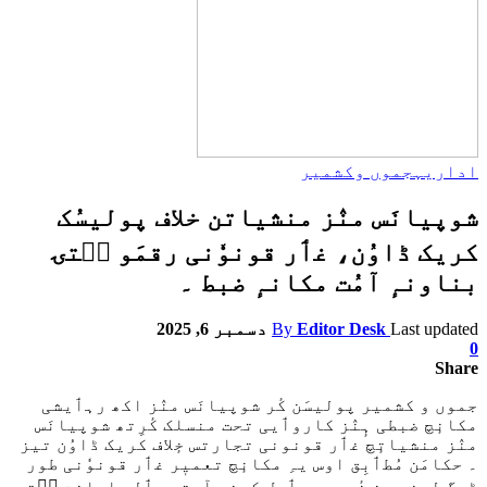
اداریہ
جموں وکشمیر
شوپیانَس منٛز منشیاتن خلاف پولیسُک
کریک ڈاوُن، غٲر قونوٗنی رقمَو سۭتۍ
بناونہٕ آمُت مکانہٕ ضبط ۔
Last updated
Editor Desk
By
دسمبر 6, 2025
0
Share
جموں و کشمیر پولیسَن کٔر شوپیانَس منٛز اکھ رہٲیشی
مکانٕچ ضبطی ہٕنٛز کاروٲیی تحت منسلک کٔرِتھ شوپیانَس
منٛز منشیاتٕچ غٲر قونونی تجارتس خٕلاف کریک ڈاوُن تیز
۔ حکامَن مُطٲبِق اوس یہِ مکانٕچ تعمیٖر غٲر قونوٗنی طور
ڈرگ لین دین ذٔریعہٕ حٲصِل کرنہٕ آمتہِ مٲلی اعانت سۭتۍ