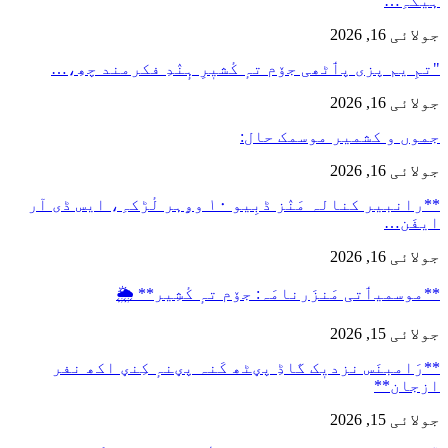
ہیکہِ…
جولائی 16, 2026
"تمِ یم پزی پٲٹھی جۆم تہٕ کٔشیٖرِ ہٕنٛدِ فکرمند چھِ،…
جولائی 16, 2026
جموں و کشمیر موسمک حال:
جولائی 16, 2026
**رانبیر کنالہ مَنٛز ڈبِیو ۱۰ وۄہر لٔڑکہِ، ایس ڈی آر
ایفَن…
جولائی 16, 2026
**موسمیٲتی مَنزَرنامَہ: جۆم تہٕ کٔشِیر** 🌦️
جولائی 15, 2026
**رَامبنَس نزدیٖک گاڈِ پؠٹھ کَنہ پؠنہٕ کِنؠ اکھ نفر
ازجان**
جولائی 15, 2026