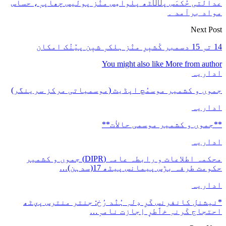
عدالتی حُکمَس پٮ۪ٹھ پلوامِس منٛز پولیس چھاپہٕ، حساس
مواد برآمد ۔
Next Post
14 تہٕ 15 دسمبر کٔشیٖرِ منٛز ہلکہٕ شیٖن پیٚنُک امکان
You might also like
More from author
اداریہ
جموں و کشمیر موسمُچ اپڈیٹ (موسمیاتی مرکز سرینگر)
اداریہ
**جموں و كشمیر موسمی حالأت**
اداریہ
محکمہ اطلاعات و رابطہ عامہ (DIPR) جموں و کشمیر
حکومت طرفہ بڑس پیمانس پیٹھ 17(سدہن)…
اداریہ
*نیشنل کانفرنس کَرِ دِلہِ ہُنٛد رُخ: جنتر منترس پؠٹھ
احتجاج کَرنہِ خٲطرٕ اِجازت نامہٕ…