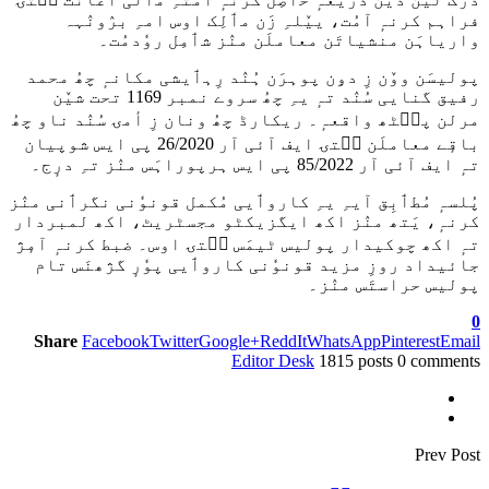
فراہم کرنہٕ آمُت، ییٚلہِ زَن مٲلِک اوس امہِ برٛونٛہہ
واریاہَن منشیاتَن معاملَن منٛز شٲمِل روٗدمُت۔
پولیسَن ووٚن زِ دۅن پوہرَن ہُنٛد رِہٲیشی مکانہٕ چھُ محمد
رفیق گنایی سُنٛد تہٕ یہِ چھُ سروے نمبر 1169 تحت شیٚن
مرلن پٮ۪ٹھ واقعہٕ۔ ریکارڈ چھُ ونان زِ أمۍ سُنٛد ناو چھُ
باقٕے معاملَن سۭتۍ ایف آئی آر 26/2020 پی ایس شوپیان
تہٕ ایف آئی آر 85/2022 پی ایس ہرپوراہَس منٛز تہِ درٕج۔
پُلسہٕ مُطٲبِق آیہِ یہِ کاروٲیی مُکمل قونوٗنی نگرٲنی منٛز
کرنہٕ، یَتھ منٛز اکھ ایگزیکٹو مجسٹریٹ، اکھ لمبردار
تہٕ اکھ چوکیدار پولیس ٹیمَس سۭتۍ اوس۔ ضبط کرنہٕ آمٕژ
جائیداد روزِ مزید قونوٗنی کاروٲیی پوٗرٕ گژھنَس تام
پولیس حراستَس منٛز۔
0
Share
Facebook
Twitter
Google+
ReddIt
WhatsApp
Pinterest
Email
Editor Desk
1815 posts
0 comments
Prev Post