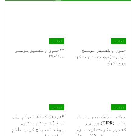
اداریہ
اداریہ
جموں و کشمیر موسمُچ
**جموں و كشمیر موسمی
اپڈیٹ (موسمیاتی مرکز
حالأت**
سرینگر)
اداریہ
اداریہ
محکمہ اطلاعات و رابطہ
*نیشنل کانفرنس کَرِ دِلہِ
عامہ (DIPR) جموں و
ہُنٛد رُخ: جنتر منترس
کشمیر حکومت طرفہ بڑس
پؠٹھ احتجاج کَرنہِ خٲطرٕ
پیمانس پیٹھ 17(سدہن)…
اِجازت نامہٕ…