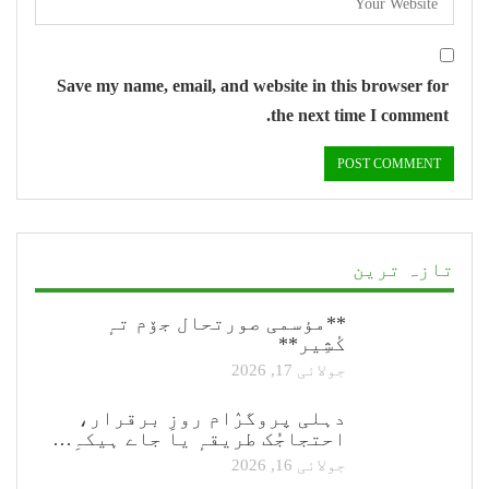
Save my name, email, and website in this browser for
the next time I comment.
تازہ ترین
**مؤسمی صورتحال جۆم تہٕ
کٔشِیر**
جولائی 17, 2026
دہلی پروگرٛام روزِ برقرار،
احتجاجُک طریقہٕ یا جاے ہیکہِ…
جولائی 16, 2026