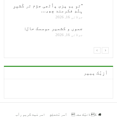
"تمِ یم پزی پٲٹھی جۆم تہٕ کٔشیٖرِ
ہٕنٛدِ فکرمند چھِ،…
جولائی 16, 2026
جموں و کشمیر موسمک حال:
جولائی 16, 2026
أزِیُک پیپر
گ.ڈنیُک صفہ
اَسہِ مُتعلِق
اسہِ سْیت کْریو رأب