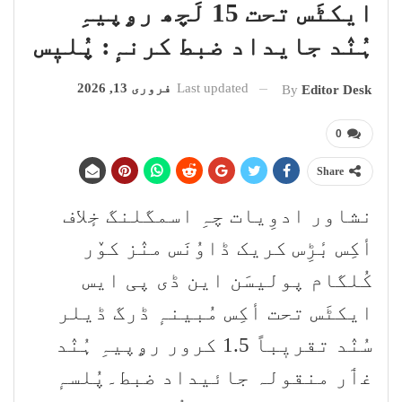
ایکٹَس تحت 15 لَچھ رۄپیہِ
ہُنٛد جایداد ضبط کرنہٕ: پُلیٖس
Last updated
فروری 13, 2026
By
Editor Desk
0
Share
نشاور ادوِیات چہِ اسمگلنگ خٕلاف
أکِس بٔڑِس کریک ڈاوُنَس منٛز کوٚر
کُلگام پولیسَن این ڈی پی ایس
ایکٹَس تحت أکِس مُبینہٕ ڈرگ ڈیلر
سُنٛد تقریٖباً 1.5 کرور رۄپیہِ ہُنٛد
غٲر منقولہ جائیداد ضبط۔پُلسہٕ