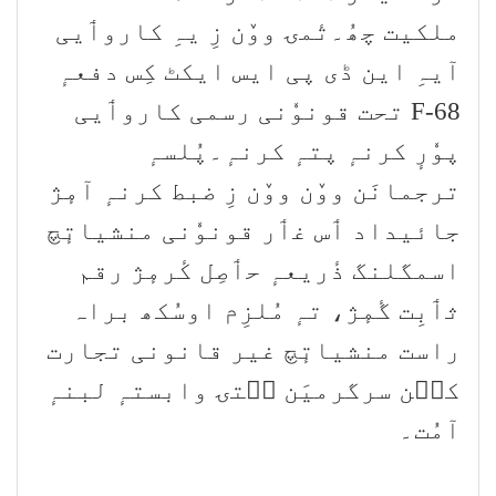
ملکیت چھُ۔تٔمۍ ووٚن زِ یہِ کاروٲیی
آیہِ این ڈی پی ایس ایکٹ کِس دفعہٕ
68-F تحت قونوٗنی رسمی کاروٲیی
پوٗرٕ کرنہٕ پتہٕ کرنہٕ۔پُلسہٕ
ترجمانَن ووٚن ووٚن زِ ضبط کرنہٕ آمٕژ
جائیداد ٲس غٲر قونوٗنی منشیاتٕچ
اسمگلنگ ذٔریعہٕ حٲصِل کٔرمٕژ رقم
ثٲبِت گٔمٕژ، تہٕ مُلزِم اوسُکھ براہ
راست منشیاتٕچ غیر قانونی تجارت
کٮ۪ن سرگرمیَن سۭتۍ وابستہٕ لبنہٕ
آمُت۔