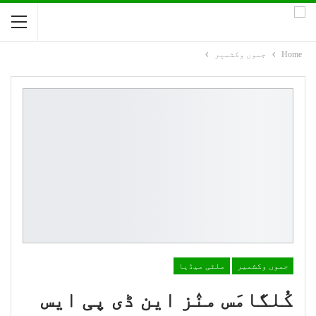
Home
جموں وکشمیر
جموں وکشمیر
ملٹی میڈیا
کُلگامَس منٛز این ڈی پی ایس