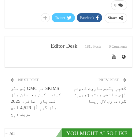
0
Twitter
Facebook
Share
Editor Desk
1815 Posts
0 Comments
NEXT POST
PREV POST
کٔشیٖرِ ہٕنٛدِس سارِوٕے کھۄتہٕ
SKIMS تہٕ GMC یَس منٛز
بٔڑِس سانحَس پیٹھ ژھۄپہٕ:
کینسر کین معاملن منٛز
گردھاری لال رینا
نمایاں اضافہٕ، 2025
منٛز گٔیہٕ کُل 4,529 نٔوۍ
مریض درٕج
YOU MIGHT ALSO LIKE
All