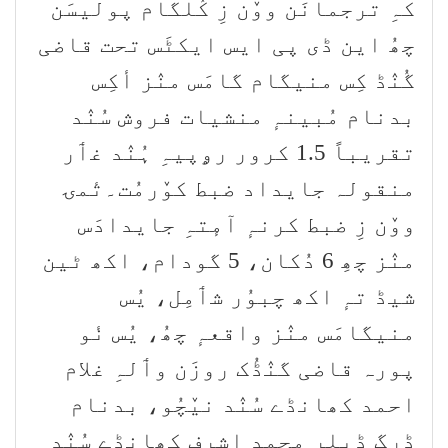
کہِ ترجمانَن ووٚن زِ کُلگام پولیسَن
چھُ این ڈی پی ایس ایکٹَس تحت قاضی
گُنٛڈ کِس منیگام گامَس منٛز أکِس
بدنام مُبینہٕ منشیات فروش سُنٛد
تقریباً 1.5 کرور رۄپیہِ ہُنٛد غٲر
منقولہ جایداد ضبط کوٚرمُت۔تٔمۍ
ووٚن زِ ضبط کرنہٕ آمٕتہِ جایدادَس
منٛز چھِ 6 دُکان، 5 گودام، اکھ ٹین
شیڈ تہٕ اکھ چبوُر شٲمِل، یُس
منیگامَس منٛز واقعہٕ چھُ، یُس نٔو
پورہ قاضی گنٛڈُک روزَن وٲلہِ غلام
احمد کھانڈے سُنٛد نیٚچُو، بدنام
ڈرگ ڈیلر محمد اشرف کھانڈے سُنٛد