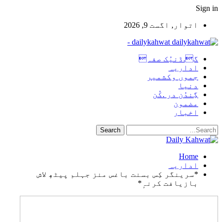
Sign in
اتوار, اگست 9, 2026
dailykahwat -
گ.ڈنیُک صفہ
اداریہ
جموں وکشمیر
دنیا
گِندُن در .کُن
مضمون
اخبار
Home
اداریہ
*سرینگر کِس بسنت باغس منز جہلم پیٹھٕ لاش
بازیافت کرنہٕ*