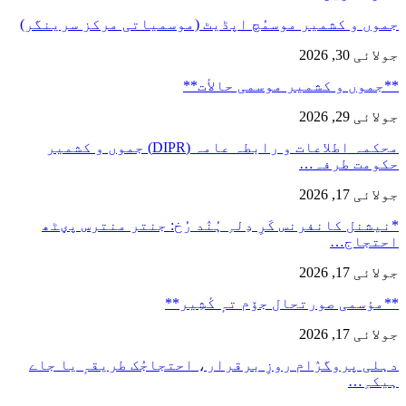
جموں و کشمیر موسمُچ اپڈیٹ (موسمیاتی مرکز سرینگر)
جولائی 30, 2026
**جموں و كشمیر موسمی حالأت**
جولائی 29, 2026
محکمہ اطلاعات و رابطہ عامہ (DIPR) جموں و کشمیر
حکومت طرفہ…
جولائی 17, 2026
*نیشنل کانفرنس کَرِ دِلہِ ہُنٛد رُخ: جنتر منترس پؠٹھ
احتجاج…
جولائی 17, 2026
**مؤسمی صورتحال جۆم تہٕ کٔشِیر**
جولائی 17, 2026
دہلی پروگرٛام روزِ برقرار، احتجاجُک طریقہٕ یا جاے
ہیکہِ…