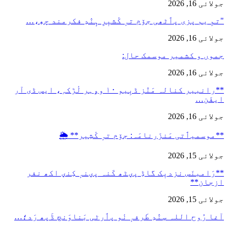
جولائی 16, 2026
"تمِ یم پزی پٲٹھی جۆم تہٕ کٔشیٖرِ ہٕنٛدِ فکرمند چھِ،…
جولائی 16, 2026
جموں و کشمیر موسمک حال:
جولائی 16, 2026
**رانبیر کنالہ مَنٛز ڈبِیو ۱۰ وۄہر لٔڑکہِ، ایس ڈی آر
ایفَن…
جولائی 16, 2026
**موسمیٲتی مَنزَرنامَہ: جۆم تہٕ کٔشِیر** 🌦️
جولائی 15, 2026
**رَامبنَس نزدیٖک گاڈِ پؠٹھ کَنہ پؠنہٕ کِنؠ اکھ نفر
ازجان**
جولائی 15, 2026
آغا رُوح اللہ سٕنٛدِ طَرفہٕ نٔو پٲرٹی بَناوَنچ ڈَپھ رَد؛…