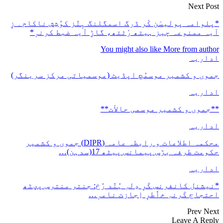
Next Post
*پلوامہ پولیسَن کٔر ڈرگ اسمگلنگ ہٕنٛز کوٗشِش ناکام۔ زٕ
آیہ ممنوعہ چیز ہیتھ رٔٹتھ، گاڑِ آیہ ضبط کرنہٕ*
You might also like
More from author
اداریہ
جموں و کشمیر موسمُچ اپڈیٹ (موسمیاتی مرکز سرینگر)
اداریہ
**جموں و كشمیر موسمی حالأت**
اداریہ
محکمہ اطلاعات و رابطہ عامہ (DIPR) جموں و کشمیر
حکومت طرفہ بڑس پیمانس پیٹھ 17(سدہن)…
اداریہ
*نیشنل کانفرنس کَرِ دِلہِ ہُنٛد رُخ: جنتر منترس پؠٹھ
احتجاج کَرنہِ خٲطرٕ اِجازت نامہٕ…
Prev
Next
Leave A Reply