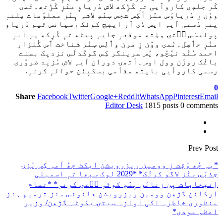
کٔر جلدٕی کاروٲیی تہٕ کٔڑٕکھ لاش دٔریاوٕ منٛزٕ کٔڑِتھ۔تٔمۍ
ووٚن زِ دٔریاوَس منٛز أکِس شخٕص سٕنٛدِ لاشہِ ہٕنٛز معلوٗمات مِلنہٕ
پتہٕ دٔستی آیہِ ایس ڈی آر ایفٕچ کوئک رسپانس ٹیم دٔریاو
پولیسَس سۭتۍ مِلِتھ موقعہٕ جایہِ پیٹھ تہٕ کٔرٕکھ یہِ آبہٕ
منٛزٕ حٲصِل۔تٔمۍ ووٚن زِ مرن وٲلِس سٕنٛز شناخت ٲس گُلزار
احمد سُنٛد نیٚچُو، یُس سرینگر کِس گوکَدلَس نزدیٖک بسنت
باغُک روزَن وول اوس۔أتھۍ دوران آیہِ لاش مٔزیٖد ضروٗری
رسمی کاروٲیی باپتھ مقٲمی بسکیٖنَن حوالہٕ کرنہٕ.
0
Share
Facebook
Twitter
Google+
ReddIt
WhatsApp
Pinterest
Email
Editor Desk
1815 posts
0 comments
Prev Post
*یہِ چُھ وَقٕت زِ وومین ریزرویشن ایکٹ چھُ اَمہِ کِس پٔزۍ
جذبَس منٛز لاگو کرنُک* *2029 لوک سبھا تہٕ اسمبلی
اِنتِخابات یِن زنانَن ہٕنٛدِ کوٹہٕ سۭتۍ کرنہٕ* *تمام
ارکانن گژھن وومین ریزرویشن قانونس منز ترمیم ہنز
منظوری خاطرہ اکی آوازہ سیتۍ یکوٹہ گژھن/ وزیر
اعظم مودی*