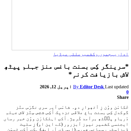
اداریہ
جموں وکشمیر
ملٹی میڈیا
*سرینگر کِس بسنت باغس منز جہلم پیٹھٕ
لاش بازیافت کرنہٕ*
Last updated
Editor Desk
By
اپریل 12, 2026
0
Share
حُکامَن ووٚن زِ آتھٕوارِ دۄہ شامَس آیہِ سری نگرَس منٛز
گوکدل کِس بسنت باغ علاقَس نزدیٖک أکِس شخٕص سٕنٛز لاش جہلم
دٔریاو پٮ۪ٹھٕ برآمد کٔرمٕژ۔أکۍ اہلکارَن ووٚن خبر رساں
ایجنسی کشمیر نیوز آبزرور (کے این او) زِ سٹیٹ
ڈیزاسٹر رسپانس فورس (ایس ڈی آر ایف) ہٕکۍ أکۍ ٹیٖمَن