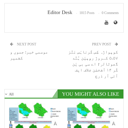
Editor Desk
1815 Posts
0 Comments
NEXT POST
PREV POST
کوپواڑہ کِس کَرناہَس مَنٛز
موسمی خبر: جموں و
۵.۵۷ کـروڑ رۄپیَن ہُنٛد
کشمیر
گھوٹالہٕ؛ اے سی بی یَن
کٔر ۱۴ اَشخصَن خِلاف ایف
آئی آر دَرج
YOU MIGHT ALSO LIKE
All