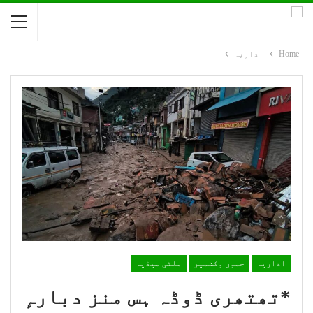
Home
اداریہ
اداریہ
جموں وکشمیر
ملٹی میڈیا
*تھتھری ڈوڈہ ہس منز دبارہٕ