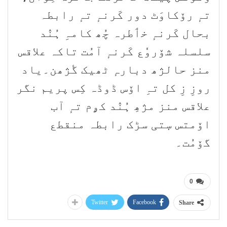
تہٕ رۆکاوَٹ دور کَرنہٕ تہٕ رابطہ
بحال کَرنہٕ خٲطرہ چُھ کامہِ ہُنٛد
سلسلہ شۆروٗع کَرنہٕ آمُت تاکہ علاقس
منز حالژھ دبارہٕ ٹھیک گٔژھن۔یاد
روزِ زِ کل تہِ اۆس ڈوڈہ کِس پریم نگر
علاقس منز مژھِ ہُنٛد کۄم تہٕ آب
اۆمتس سٜتی سڑک رابطہ منقطع
گۆمُت۔
0
Twitter
Facebook
Share