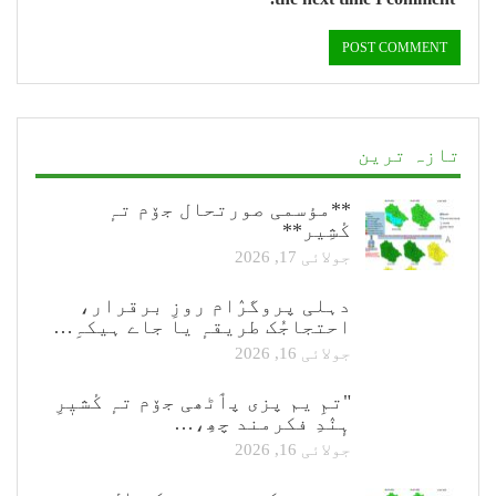
تازہ ترین
**مؤسمی صورتحال جۆم تہٕ
کٔشِیر**
جولائی 17, 2026
دہلی پروگرٛام روزِ برقرار،
احتجاجُک طریقہٕ یا جاے ہیکہِ…
جولائی 16, 2026
"تمِ یم پزی پٲٹھی جۆم تہٕ کٔشیٖرِ
ہٕنٛدِ فکرمند چھِ،…
جولائی 16, 2026