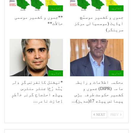
اداریہ
اداریہ
جموں و کشمیر موسمُچ
**جموں و كشمیر موسمی
اپڈیٹ (موسمیاتی مرکز
حالأت**
سرینگر)
اداریہ
اداریہ
محکمہ اطلاعات و رابطہ
*نیشنل کانفرنس کَرِ دِلہِ
عامہ (DIPR) جموں و
ہُنٛد رُخ: جنتر منترس
کشمیر حکومت طرفہ بڑس
پؠٹھ احتجاج کَرنہِ خٲطرٕ
پیمانس پیٹھ 17(سدہن)…
اِجازت نامہٕ…
NEXT
PREV