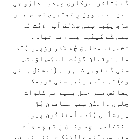
گٔے مٔتاثر۔سرکاری عِہدیہ دارَو جی
این ایسَس وون زِ تھتھری قصبس منز
مژھِ ییٚمِہ سٜتی سٜلابُک آب اۆمُت تٔہِ
سٜتی گٔے کینٛہہ عِمارتہٕ تباہ۔
تخمینہٕ مُطابق چُھ لاکو رۆپیہِ ہُنٛد
مال نۄقصان گۆمُت۔آب کِس اۆمتس
سٜتی گٔے قومی شاہراہ (نیشنل ہائی
وے) تہِ بنٛد، ییٚمہِ سٜتی ٹریفک
نِظامَس منز خلل پئیو تہٕ کلوات
چلون والٮٔن سٜتی مسافرن بٔڑ
پریشٲنی ہُنٛد سٲمنا کَرُن پیو۔
انتظامیہ چِھ ونان زِ تِم چِھ جٲے
وقوعس پیٚٹھ حالژھُک جائزہ نِوان،