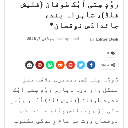
روٗدٕ سٜتی آبُک طوفان (فلیش
فلڈ)، شاہراہ بند،
جائدادَس نۄقصان*
Last updated
جولائی 7, 2026
By
Editor Desk
0
Share
ڈوڈہ ضِلہٕ کِس تھتھری علاقَس منز
منگل وار دۄہ دبارہٕ روٗدٕ سٜتی آبُک
شدید طوفان (فلیش فلڈ) آمُت، ییٚمہِ
سٜتی بٔڑس پیمانس پیٚٹھ جائدادَس
نۄقصان ووت تہٕ عام زِندگی مکتوب