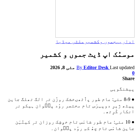
اداریہ
جموں وکشمیر
ملٹی میڈیا
موسمُک اپ ڈیٹ جموں و کشمیر
Last updated
Editor Desk
By
مئی 8, 2026
0
Share
پیشنگویی
● 8-9 مئی: عام طور پٲٹھۍخشک روزُن تہٕ الگ تھلگ جاین
پیٹھ ژیرِ دوپہرَس تام مختصر روٗد پٮ۪وان ہیکو نہٕ
انکار کٔرِتھ۔
● 10 مئی: عام طور شامَس تام خۄشٕک روزان تہٕ کینٛہَن
جاین شامَس تام چھُ کم روٗد پٮ۪وان۔