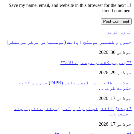
Save my name, email, and website in this browser for the next
time I comment.
تازہ ترین
جموں و کشمیر موسمُچ اپڈیٹ (موسمیاتی مرکز سرینگر)
جولائی 30, 2026
**جموں و كشمیر موسمی حالأت**
جولائی 29, 2026
محکمہ اطلاعات و رابطہ عامہ (DIPR) جموں و کشمیر
حکومت طرفہ…
جولائی 17, 2026
*نیشنل کانفرنس کَرِ دِلہِ ہُنٛد رُخ: جنتر منترس پؠٹھ
احتجاج…
جولائی 17, 2026