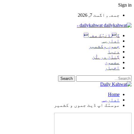
Sign in
جمعہ, اگست 7, 2026
dailykahwat -
گ.ڈنیُک صفہ
اداریہ
جموں وکشمیر
دنیا
گِندُن در .کُن
مضمون
اخبار
Home
اداریہ
موسمُک اپ ڈیٹ جموں و کشمیر