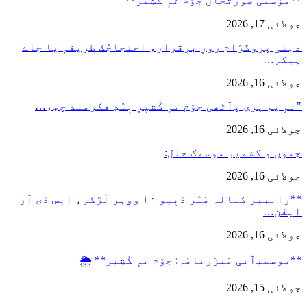
**مؤسمی صورتحال جۆم تہٕ کٔشِیر**
جولائی 17, 2026
دہلی پروگرٛام روزِ برقرار، احتجاجُک طریقہٕ یا جاے
ہیکہِ…
جولائی 16, 2026
"تمِ یم پزی پٲٹھی جۆم تہٕ کٔشیٖرِ ہٕنٛدِ فکرمند چھِ،…
جولائی 16, 2026
جموں و کشمیر موسمک حال:
جولائی 16, 2026
**رانبیر کنالہ مَنٛز ڈبِیو ۱۰ وۄہر لٔڑکہِ، ایس ڈی آر
ایفَن…
جولائی 16, 2026
**موسمیٲتی مَنزَرنامَہ: جۆم تہٕ کٔشِیر** 🌦️
جولائی 15, 2026