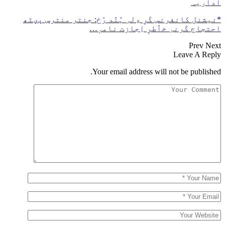
اداریہ
*نیشنل کانفرنس کَرِ دِلہِ ہُنٛد رُخ: جنتر منترس پؠٹھ
احتجاج کَرنہِ خٲطرٕ اِجازت نامہٕ…
Prev
Next
Leave A Reply
Your email address will not be published.