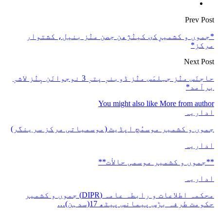
Prev Post
*جموں و کشمیرٕکۍ کینٛژھن حِصن منٛز بنیل، کشتوار
مرکز*
Next Post
حاجنَس منٛز جہلمَس منٛز ڈوبنہٕ پتہٕ 3 نوجوانَن ہٕنٛز لاشہٕ
برآمد*
You might also like
More from author
اداریہ
جموں و کشمیر موسمُچ اپڈیٹ (موسمیاتی مرکز سرینگر)
اداریہ
**جموں و كشمیر موسمی حالأت**
اداریہ
محکمہ اطلاعات و رابطہ عامہ (DIPR) جموں و کشمیر
حکومت طرفہ بڑس پیمانس پیٹھ 17(سدہن)…