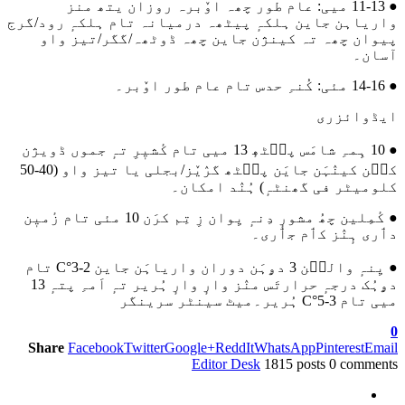
● 11-13 میی: عام طور چھہ اوٚبرہ روزان یتھ منز
واریاہن جاین ہلکہٕ پیٹھہ درمیانہ تام ہلکہٕ رود/گرج
پیوان چھہ تہ کینژن جاین چھہ ڈوٹھہ/گگر/تیز واو
آسان۔
● 14-16 مئی: کُنہِ حدس تام عام طور اوٚبر۔
ایڈوائزری
● 10 ہِمہِ شامَس پٮ۪ٹھٕ 13 میی تام کٔشیٖرِ تہٕ جموں ڈویژن
کٮ۪ن کینٛہَن جایَن پٮ۪ٹھ گرٛیٚز/بجلی یا تیز واو (40-50
کلومیٹر فی گھنٹہٕ) ہُنٛد امکان۔
● کٔمِلین چھُ مشورٕ دِنہٕ یِوان زِ تِم کرَن 10 مئی تام زٔمیٖن
دٲری ہٕنٛز کٲم جٲری۔
● یِنہٕ والٮ۪ن 3 دۄہَن دوران واریاہَن جاین 2-3°C تام
دۄہُک درجہٕ حرارتَس منٛز وارٕ وارٕ ہُریر تہٕ اَمہِ پتہٕ 13
میی تام 3-5°C ہُریر۔میٹ سینٹر سرینگر
0
Share
Facebook
Twitter
Google+
ReddIt
WhatsApp
Pinterest
Email
Editor Desk
1815 posts
0 comments