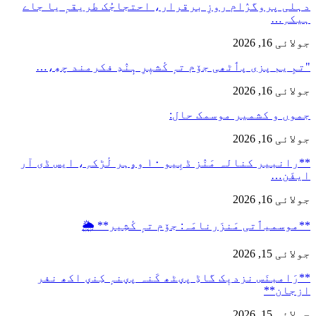
ہلی پروگرٛام روزِ برقرار، احتجاجُک طریقہٕ یا جاے
یکہِ…
لائی 16, 2026
تمِ یم پزی پٲٹھی جۆم تہٕ کٔشیٖرِ ہٕنٛدِ فکرمند چھِ،…
لائی 16, 2026
موں و کشمیر موسمک حال:
لائی 16, 2026
**رانبیر کنالہ مَنٛز ڈبِیو ۱۰ وۄہر لٔڑکہِ، ایس ڈی آر
یفَن…
لائی 16, 2026
*موسمیٲتی مَنزَرنامَہ: جۆم تہٕ کٔشِیر** 🌦️
لائی 15, 2026
*رَامبنَس نزدیٖک گاڈِ پؠٹھ کَنہ پؠنہٕ کِنؠ اکھ نفر
زجان**
لائی 15, 2026