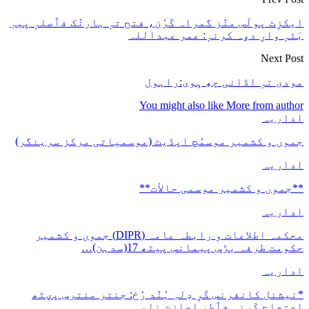
یکزِٹ پولَس منٛز گمراہ کَرُن، فتح تہٕ ہارنُک فٲصلہٕ یِیہِ
َٹہٕ وارِ دۄہ کرنہٕ: عمر عبداللہ
Next Pos
ودی تہٕ اڈانی چھِ ہِوی:راہول
You might also like
More from autho
داریہ
موں و کشمیر موسمُچ اپڈیٹ (موسمیاتی مرکز سرینگر)
داریہ
*جموں و كشمیر موسمی حالأت**
داریہ
محکمہ اطلاعات و رابطہ عامہ (DIPR) جموں و کشمیر
کومت طرفہ بڑس پیمانس پیٹھ 17(سدہن)…
داریہ
نیشنل کانفرنس کَرِ دِلہِ ہُنٛد رُخ: جنتر منترس پؠٹھ
حتجاج کَرنہِ خٲطرٕ اِجازت نامہٕ…