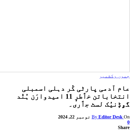
موں وکشمیر
ام آدمی پارٹی کٔر دہلی اسمبلی
انتخاباتن خٲطرٕ 11 امیدوارَن ہُنٛد
ۄڈٕنیُک لسٹ جٲری۔
O
Editor Desk
By
نومبر 22, 2024
Shar