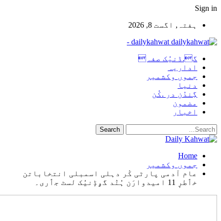
Sign i
ہفتہ, اگست 8, 2026
dailykahwat -
گ.ڈنیُک صفہ
اداریہ
جموں وکشمیر
دنیا
گِندُن در .کُن
مضمون
اخبار
Home
جموں وکشمیر
عام آدمی پارٹی کٔر دہلی اسمبلی انتخاباتن
خٲطرٕ 11 امیدوارَن ہُنٛد گۄڈٕنیُک لسٹ جٲری۔