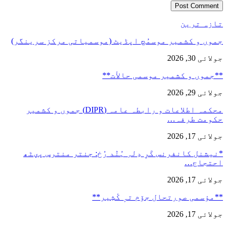
ازہ ترین
موں و کشمیر موسمُچ اپڈیٹ (موسمیاتی مرکز سرینگر)
لائی 30, 2026
*جموں و كشمیر موسمی حالأت**
لائی 29, 2026
محکمہ اطلاعات و رابطہ عامہ (DIPR) جموں و کشمیر
کومت طرفہ…
لائی 17, 2026
نیشنل کانفرنس کَرِ دِلہِ ہُنٛد رُخ: جنتر منترس پؠٹھ
حتجاج…
لائی 17, 2026
*مؤسمی صورتحال جۆم تہٕ کٔشِیر**
لائی 17, 2026