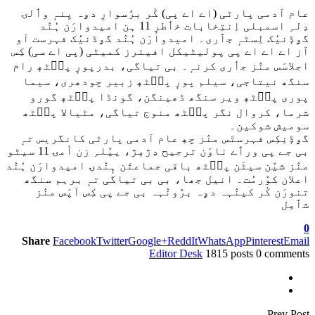
ام آدمی پارٹی (اے اے پی) کٔر برٛسوارِ دۄہ یِنہٕ وٲلۍ
دِلہِ اسمبلی اِنتِخابات خٲطرٕ 11 ہن امیدوارَن ہُنٛد
ۄڈٕنیُک لِسٹہٕ جٲری۔ امیدوارَن ہُنٛد گۄڈنیُک فہرست آو
ز اے اے اے پی پولیٹیکل افیئرز کمیٹی (پی اے سی) کِس
جلاسَس منٛز جٲری کرنہٕ۔ بی تیاگی، بدرپورٕ پٮ۪ٹھٕ رام
نگھ نیتاجی، سیلم پورٕ پٮ۪ٹھٕ زبیر چودھری، سیما
وری پٮ۪ٹھٕ ویر سنگھ ڈھینگن، گونڈا پٮ۪ٹھٕ گورو
رما، کروال نگر پٮ۪ٹھ منوج تیاگی، مٹیالا پٮ۪ٹھ
ومیش شوکین۔
ۄڈٕنِکِس فہرستَس منٛز چھِ عام آدمی پارٹی کانگریس تہٕ
بی جے پی ورٲے ناوَن ترجیح دِژمٕژ، ییٚلہِ زن أمۍ 11 سیٹو
نٛز شیٚن سیٹَن پٮ۪ٹھ باقی جماعتَن ہٕنٛدۍ امیدوارَن ہُنٛد
علان کوٚرمُت۔ انیل جھا، بی بی تیاگی تہٕ برہم سنگھ
نورَن کٔر کینٛہہ دۄہ برٛونٛہہ بی جے پی کِس آپَس منٛز
ٲمِل
Share
Facebook
Twitter
Google+
ReddIt
WhatsApp
Pinterest
Emai
Editor Desk
1815 posts
0 comment
Prev Pos